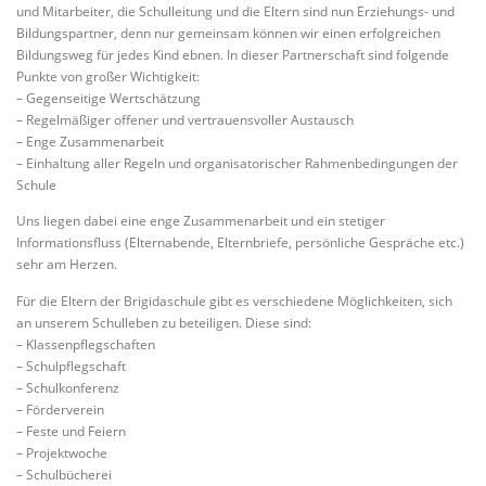
und Mitarbeiter, die Schulleitung und die Eltern sind nun Erziehungs- und
Bildungspartner, denn nur gemeinsam können wir einen erfolgreichen
ELTERN-ABC
FÖRDERVEREIN
Bildungsweg für jedes Kind ebnen. In dieser Partnerschaft sind folgende
Punkte von großer Wichtigkeit:
– Gegenseitige Wertschätzung
– Regelmäßiger offener und vertrauensvoller Austausch
OGS RAPUNZEL-KINDERHAUS
– Enge Zusammenarbeit
– Einhaltung aller Regeln und organisatorischer Rahmenbedingungen der
Schule
IMPRESSUM / DATENSCHUTZ
Uns liegen dabei eine enge Zusammenarbeit und ein stetiger
Informationsfluss (Elternabende, Elternbriefe, persönliche Gespräche etc.)
sehr am Herzen.
Für die Eltern der Brigidaschule gibt es verschiedene Möglichkeiten, sich
an unserem Schulleben zu beteiligen. Diese sind:
– Klassenpflegschaften
– Schulpflegschaft
– Schulkonferenz
– Förderverein
– Feste und Feiern
– Projektwoche
– Schulbücherei