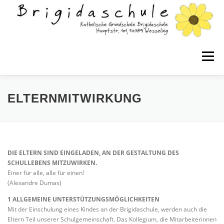
Zum
Inhalt
springen
Menü
WILLKOMMEN!
KONTAKT
ELTERNMITWIRKUNG
CORONA-INFORMATIONEN
TERMINE UND FERIEN
DIE ELTERN SIND EINGELADEN, AN DER GESTALTUNG DES
SCHULLEBENS MITZUWIRKEN.
SCHULPROGRAMM
Einer für alle, alle für einen!
(Alexandre Dumas)
1 ALLGEMEINE UNTERSTÜTZUNGSMÖGLICHKEITEN
WISSENSWERTES ZUR BRIGIDASCHULE
Mit der Einschulung eines Kindes an der Brigidaschule, werden auch die
Eltern Teil unserer Schulgemeinschaft. Das Kollegium, die Mitarbeiterinnen