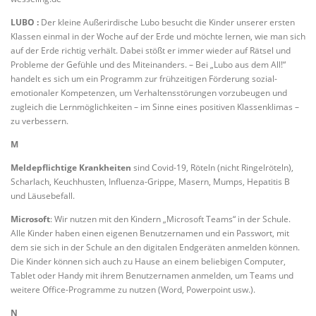
LUBO :
Der kleine Außerirdische Lubo besucht die Kinder unserer ersten
Klassen einmal in der Woche auf der Erde und möchte lernen, wie man sich
auf der Erde richtig verhält. Dabei stößt er immer wieder auf Rätsel und
Probleme der Gefühle und des Miteinanders. – Bei „Lubo aus dem All!“
handelt es sich um ein Programm zur frühzeitigen Förderung sozial-
emotionaler Kompetenzen, um Verhaltensstörungen vorzubeugen und
zugleich die Lernmöglichkeiten – im Sinne eines positiven Klassenklimas –
zu verbessern.
M
Meldepflichtige Krankheiten
sind Covid-19, Röteln (nicht Ringelröteln),
Scharlach, Keuchhusten, Influenza-Grippe, Masern, Mumps, Hepatitis B
und Läusebefall.
Microsoft
: Wir nutzen mit den Kindern „Microsoft Teams“ in der Schule.
Alle Kinder haben einen eigenen Benutzernamen und ein Passwort, mit
dem sie sich in der Schule an den digitalen Endgeräten anmelden können.
Die Kinder können sich auch zu Hause an einem beliebigen Computer,
Tablet oder Handy mit ihrem Benutzernamen anmelden, um Teams und
weitere Office-Programme zu nutzen (Word, Powerpoint usw.).
N