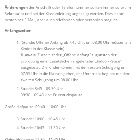
Änderungen
der Anschrift oder Telefonnummer sollten immer sofort im
ELTERN-ABC
FÖRDERVEREIN
Sekretariat und bei der Klassenleitung angezeigt werden. Dies ist am
besten per E-Mail, aber auch telefonisch oder persönlich möglich.
Anfangszeiten
OGS RAPUNZEL-KINDERHAUS
(Stunde: Offener Anfang ab 7:45 Uhr, um 08.00 Uhr müssen alle
Kinder in der Klasse sein)
Hinweis
: Zurzeit ist der „Offene Anfang“ zugunsten der
IMPRESSUM / DATENSCHUTZ
Erprobung einer zusätzlichen angeleiteten „Indoor-Pause“
ausgesetzt. Die Kinder können mit dem ersten Schulgong um
07.55 Uhr in die Klassen gehen, der Unterricht beginnt mit dem
zweiten Schulgong um 08.00 Uhr.
Stunde: 8:45 – 09:30 Uhr
09:30 – 09:40 Uhr: Frühstückspause
Große Hofpause: 09:40 – 10:00 Uhr
Stunde: 10:00 – 10:45 Uhr
Stunde: 10:45 – 11:30 Uhr
Kleine Hofpause: 11:30 – 11:45 Uhr