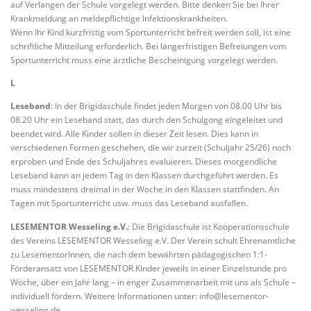
auf Verlangen der Schule vorgelegt werden. Bitte denken Sie bei Ihrer
Krankmeldung an meldepflichtige Infektionskrankheiten.
Wenn Ihr Kind kurzfristig vom Sportunterricht befreit werden soll, ist eine
schriftliche Mitteilung erforderlich. Bei längerfristigen Befreiungen vom
Sportunterricht muss eine ärztliche Bescheinigung vorgelegt werden.
L
Leseband
: In der Brigidaschule findet jeden Morgen von 08.00 Uhr bis
08.20 Uhr ein Leseband statt, das durch den Schulgong eingeleitet und
beendet wird. Alle Kinder sollen in dieser Zeit lesen. Dies kann in
verschiedenen Formen geschehen, die wir zurzeit (Schuljahr 25/26) noch
erproben und Ende des Schuljahres evaluieren. Dieses morgendliche
Leseband kann an jedem Tag in den Klassen durchgeführt werden. Es
muss mindestens dreimal in der Woche in den Klassen stattfinden. An
Tagen mit Sportunterricht usw. muss das Leseband ausfallen.
LESEMENTOR Wesseling e.V.
: Die Brigidaschule ist Kooperationsschule
des Vereins LESEMENTOR Wesseling e.V. Der Verein schult Ehrenamtliche
zu LesementorInnen, die nach dem bewährten pädagogischen 1:1-
Förderansatz von LESEMENTOR Kinder jeweils in einer Einzelstunde pro
Woche, über ein Jahr lang – in enger Zusammenarbeit mit uns als Schule –
individuell fördern. Weitere Informationen unter: info@lesementor-
wesseling.de