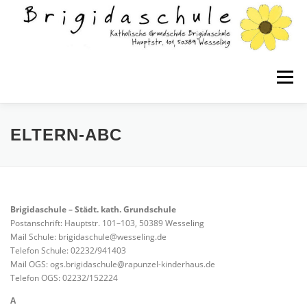
Zum
Inhalt
springen
Menü
WILLKOMMEN!
KONTAKT
ELTERN-ABC
CORONA-INFORMATIONEN
TERMINE UND FERIEN
Brigidaschule – Städt. kath. Grundschule
Postanschrift: Hauptstr. 101–103, 50389 Wesseling
SCHULPROGRAMM
Mail Schule: brigidaschule@wesseling.de
Telefon Schule: 02232/941403
Mail OGS: ogs.brigidaschule@rapunzel-kinderhaus.de
Telefon OGS: 02232/152224
WISSENSWERTES ZUR BRIGIDASCHULE
A